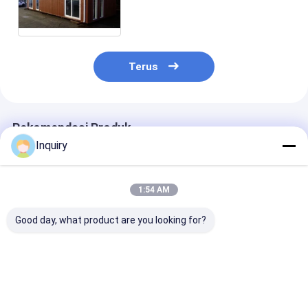
Pra-Bangun Rumah Mobil
Fireproof
Terus
Rekomendasi Produk
Inquiry
1:54 AM
Good day, what product are you looking for?
1. Harga terjangkau
Kenyamanan Baja
Desain Custom
Prefab Geo Dome
Ringan Prefabrikasi
ISO9001
Rumah - Green
Cepat Bangun
Bersertifikat
Garden Studio Dome
Rumah Kecil Untuk
Bungalow Kay
Dijual
Liburan
Prefab, Rumah
Harga terbaik
Harga terbaik
Harga terb