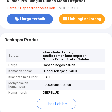
Rumah Pra-Bangun Rumah Mobil Fireproof
Harga：Dapat dinegosiasikan
MOQ：1SET
Harga terbaik
Hubungi sekarang
Deskripsi Produk
,
stan studio taman
Sorotan
,
studio taman kontemporer
Studio Taman Prefab Seluler
Harga
Dapat dinegosiasikan
Kemasan rincian
Bundel telanjang / 40HQ
Kuantitas min Order
1SET
Menyediakan
12000 rumah/tahun
kemampuan
Nama merek
DEEPBLUE
Lihat Lebih