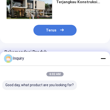
Terjangkau Konstruksi
Baja Ringan Rumah
Prefab untuk Dubai
Terus
Rekomendasi Produk
Inquiry
6:02 AM
Good day, what product are you looking for?
Eco Prefab House
Hot Sale Taman
Proyek Kerang
Rangka Baja Rumah
Studio Baja Ringan
Baja Ringan
Prefab Rumah
Rumah Prefabrikasi
Australia Kit