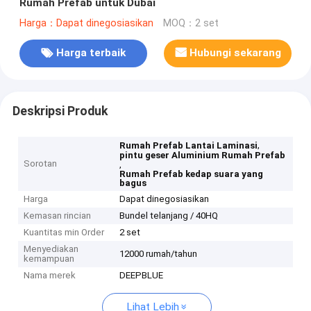
Rumah Prefab untuk Dubai
Harga：Dapat dinegosiasikan
MOQ：2 set
Harga terbaik
Hubungi sekarang
Deskripsi Produk
,
Rumah Prefab Lantai Laminasi
pintu geser Aluminium Rumah Prefab
Sorotan
,
Rumah Prefab kedap suara yang
bagus
Harga
Dapat dinegosiasikan
Kemasan rincian
Bundel telanjang / 40HQ
Kuantitas min Order
2 set
Menyediakan
12000 rumah/tahun
kemampuan
Nama merek
DEEPBLUE
Lihat Lebih