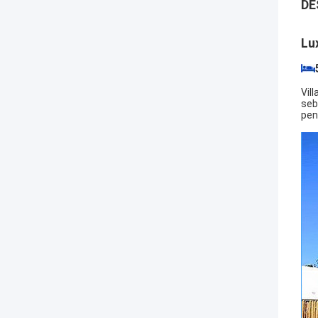
DE
Lu
Vil
seb
pen