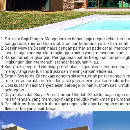
Struktur Baja Ringan: Menggunakan bahan baja ringan kekuatan ting
sangat baik, memastikan stabilitas dan keamanan struktur rumah.
Desain Mewah: Desain halus dengan perhatian pada detail, mencer
langit tinggi menciptakan lingkungan hidup yang menyenangkan.
Bahan ramah lingkungan: Penggunaan bahan bangunan ramah ling
lingkungan dan memenuhi standar bangunan hijau.
Konstruksi cepat: Teknologi prefabrikasi digunakan, dengan sebagi
mengurangi waktu konstruksi dan meningkatkan efisiensi.
Smart Systems: Dilengkapi dengan sistem rumah pintar canggih,
memantau rumah mereka dari jarak jauh, meningkatkan kualitas hi
Opsi kustomisasi: Menyediakan berbagai pilihan kustomisasi untuk
pelanggan.
Daya tahan dan Biaya Pemeliharaan Rendah: Struktur baja ringan me
relatif rendah, yang memungkinkan penduduk menikmati perumahan 
Portabilitas: Karena struktur baja ringan, villa dapat dengan mud
fleksibilitas yang lebih besar.