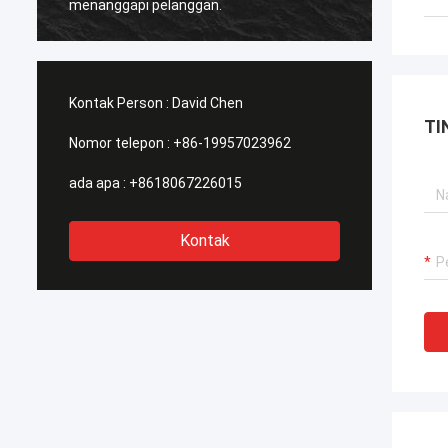
menanggapi pelanggan.
berbin
mana s
Kontak Person :
David Chen
TI
Nomor telepon :
+86-19957023962
ada apa :
+8618067226015
Kontak