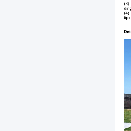
(3)
din
(4)
tip
Det