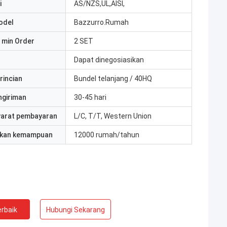
i
AS/NZS,UL,AISI,
odel
Bazzurro.Rumah
 min Order
2 SET
Dapat dinegosiasikan
rincian
Bundel telanjang / 40HQ
ngiriman
30-45 hari
yarat pembayaran
L/C, T/T, Western Union
kan kemampuan
12000 rumah/tahun
rbaik
Hubungi Sekarang