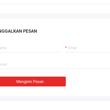
gkai baja yang dapat dikirim ke
aja di dunia.
NGGALKAN PESAN
Mengirim Pesan