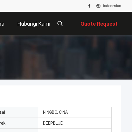
Indonesian
ra
Hubungi Kami
Quote Request
Suatu
sal
NINGBO, CINA
rek
DEEPBLUE