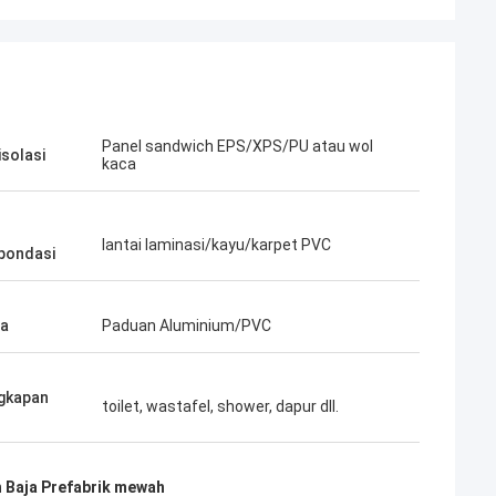
Panel sandwich EPS/XPS/PU atau wol
isolasi
kaca
lantai laminasi/kayu/karpet PVC
/pondasi
la
Paduan Aluminium/PVC
gkapan
Bob
toilet, wastafel, shower, dapur dll.
Sungguh tim yang luar biasa, saya senang
at serius dan
menjadi mitra, dan saya juga senang
a percaya mereka.
 Baja Prefabrik mewah
menjadi teman dalam hidup.