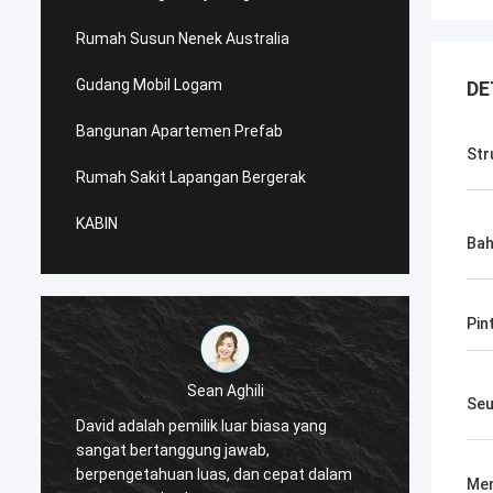
Rumah Susun Nenek Australia
Gudang Mobil Logam
DE
Bangunan Apartemen Prefab
Str
Rumah Sakit Lapangan Bergerak
KABIN
Bah
Pin
Sean Aghili
Seu
David adalah pemilik luar biasa yang
Saya 
sangat bertanggung jawab,
dari D
berpengetahuan luas, dan cepat dalam
yang m
Men