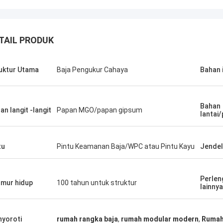
TAIL PRODUK
uktur Utama
Baja Pengukur Cahaya
Bahan 
Bahan
an langit -langit
Papan MGO/papan gipsum
lantai
tu
Pintu Keamanan Baja/WPC atau Pintu Kayu
Jende
Michael Cairns
Perlen
mur hidup
100 tahun untuk struktur
lainnya
Gary
sangat merekomendasikan David
eep Blue Smarthouse untuk orang
Kerja tim Deepblue sang
encari solusi perumahan
bertanggung jawab, say
yoroti
rumah rangka baja
,
rumah modular modern
,
Rumah