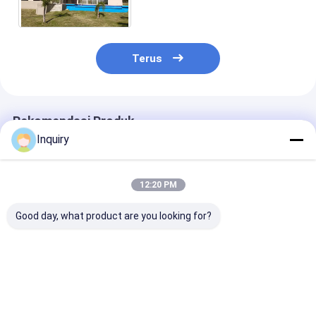
Empat Kamar Tidur Villa
Terus
Rekomendasi Produk
Inquiry
12:20 PM
Good day, what product are you looking for?
Kit Rumah Prefabrik
Sertifikasi ICC-ES
Australia Sta
Panel Modern Rumah
Rumah modular dua
Kaca Jendela 
Modular Standar
lantai mewah
Keamanan Lo
AS/AS Rangka Baja
modern mobil prefab
Struktur Baja 
Ringan Villa
ringan Stee kit
Rumah Prefab
Harga terbaik
Harga terbaik
Harga terb