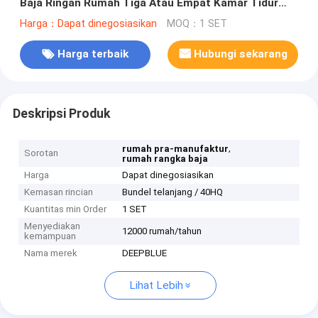
Baja Ringan Rumah Tiga Atau Empat Kamar Tidur
Villa
Harga：Dapat dinegosiasikan
MOQ：1 SET
Harga terbaik
Hubungi sekarang
Deskripsi Produk
,
rumah pra-manufaktur
Sorotan
rumah rangka baja
Harga
Dapat dinegosiasikan
Kemasan rincian
Bundel telanjang / 40HQ
Kuantitas min Order
1 SET
Menyediakan
12000 rumah/tahun
kemampuan
Nama merek
DEEPBLUE
Lihat Lebih