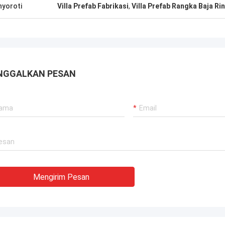
gkai baja yang dapat dikirim ke
yoroti
Villa Prefab Fabrikasi
,
Villa Prefab Rangka Baja Ri
aja di dunia.
NGGALKAN PESAN
Mengirim Pesan