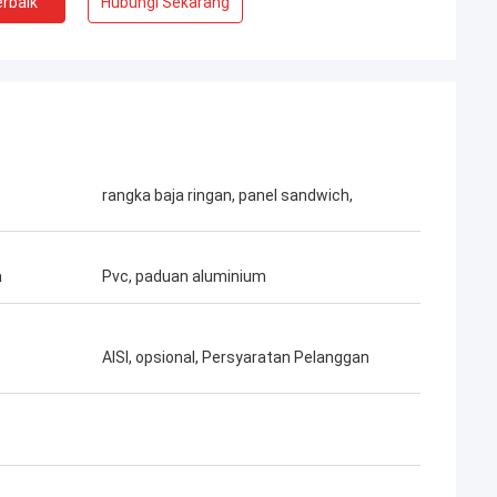
rbaik
Hubungi Sekarang
rangka baja ringan, panel sandwich,
a
Pvc, paduan aluminium
AISI, opsional, Persyaratan Pelanggan
Bob
Sungguh tim yang luar biasa, saya senang
at serius dan
menjadi mitra, dan saya juga senang
a percaya mereka.
menjadi teman dalam hidup.