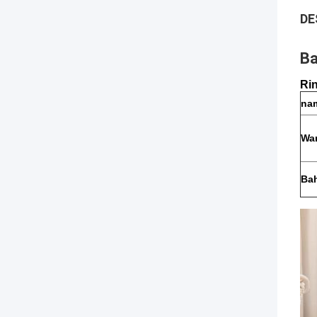
DE
Ba
Ri
na
Wa
Ba