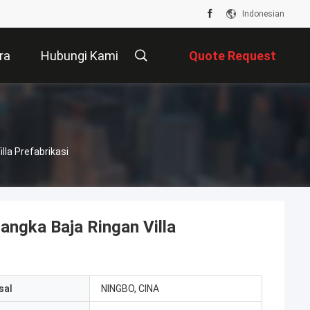
Indonesian
ra
Hubungi Kami
Quote Request
Suatu
lla Prefabrikasi
rangka Baja Ringan Villa
sal
NINGBO, CINA