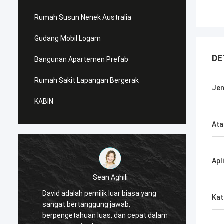
Rumah Susun Nenek Australia
Gudang Mobil Logam
DE
Bangunan Apartemen Prefab
Rumah Sakit Lapangan Bergerak
Jen
KABIN
Ata
Apl
Sean Aghili
David adalah pemilik luar biasa yang
Saya 
Kat
sangat bertanggung jawab,
dari D
berpengetahuan luas, dan cepat dalam
yang m