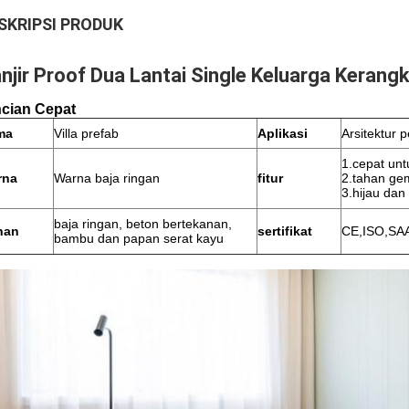
SKRIPSI PRODUK
njir Proof Dua Lantai Single Keluarga Kerangk
ncian Cepat
ma
Villa prefab
Aplikasi
Arsitektur
1.cepat untu
rna
Warna baja ringan
fitur
2.tahan ge
3.hijau dan
baja ringan, beton bertekanan,
han
sertifikat
CE,ISO,SAA,
bambu dan papan serat kayu