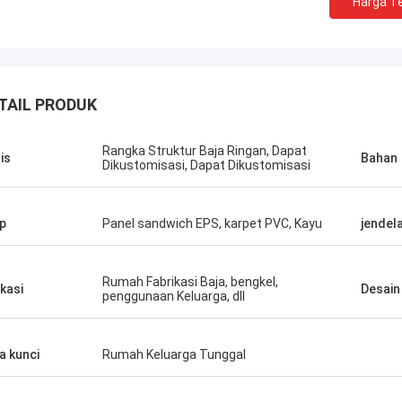
Harga Te
TAIL PRODUK
Rangka Struktur Baja Ringan, Dapat
is
Bahan
Dikustomisasi, Dapat Dikustomisasi
p
Panel sandwich EPS, karpet PVC, Kayu
jendel
Rumah Fabrikasi Baja, bengkel,
ikasi
Desain
penggunaan Keluarga, dll
Michael Cairns
Gary
sangat merekomendasikan David
a kunci
Rumah Keluarga Tunggal
eep Blue Smarthouse untuk orang
Kerja tim Deepblue sang
encari solusi perumahan
bertanggung jawab, say