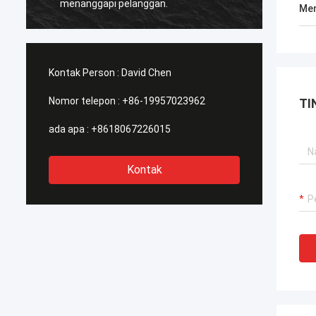
menanggapi pelanggan.
berbin
Men
mana s
Kontak Person :
David Chen
Nomor telepon :
+86-19957023962
TI
ada apa :
+8618067226015
Kontak