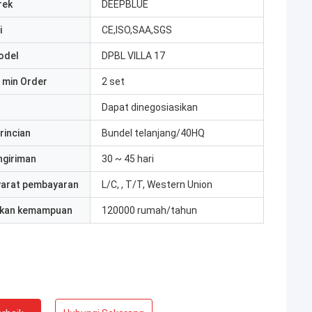
rek
DEEPBLUE
i
CE,ISO,SAA,SGS
odel
DPBL VILLA 17
 min Order
2 set
Dapat dinegosiasikan
rincian
Bundel telanjang/40HQ
ngiriman
30 ~ 45 hari
yarat pembayaran
L/C, , T/T, Western Union
kan kemampuan
120000 rumah/tahun