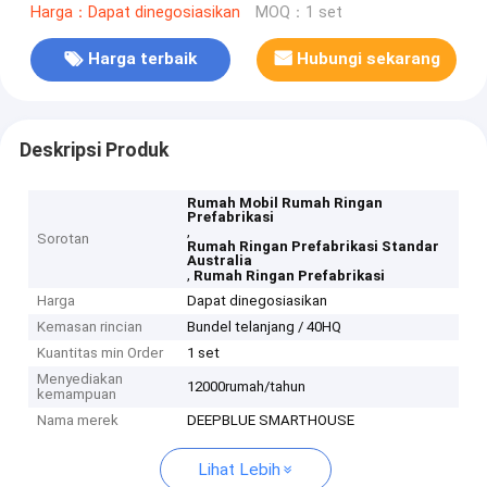
Harga：Dapat dinegosiasikan
MOQ：1 set
Harga terbaik
Hubungi sekarang
Deskripsi Produk
Rumah Mobil Rumah Ringan
Prefabrikasi
,
Sorotan
Rumah Ringan Prefabrikasi Standar
Australia
,
Rumah Ringan Prefabrikasi
Harga
Dapat dinegosiasikan
Kemasan rincian
Bundel telanjang / 40HQ
Kuantitas min Order
1 set
Menyediakan
12000rumah/tahun
kemampuan
Nama merek
DEEPBLUE SMARTHOUSE
Lihat Lebih