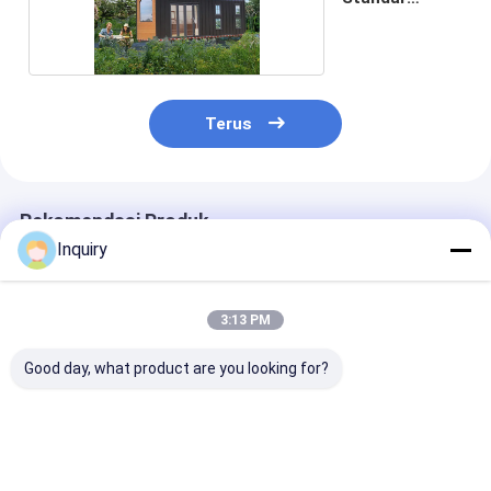
Australia
Terus
Rekomendasi Produk
Inquiry
3:13 PM
Good day, what product are you looking for?
Rumah Kompak
Rumah Prefabrikasi
Australia Sta
Modular Rumah
Modular Rumah Kecil
Terbaik Cina 
Ringan Prefabrikasi
Beroda Untuk Sewa
Roti Ringan
Untuk Hidup
Kerangka Baja Gauge
Prefabrik Siap