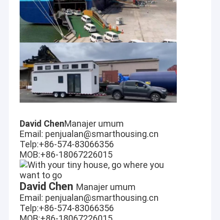
Rumah Rangka Baja Ringan
Rumah Susun Nenek Australia
Gudang Mobil Logam
Bangunan Apartemen Prefab
Rumah Sakit Lapangan Bergerak
KABIN
David Chen
Manajer umum
Email: penjualan@smarthousing.cn
Telp:+86-574-83066356
MOB:+86-18067226015
David Chen
Manajer umum
Email: penjualan@smarthousing.cn
Telp:+86-574-83066356
MOB:+86-18067226015