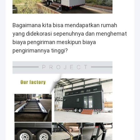
bangunan, barak militer, tempat tinggal prefabrikasi dan asrama
Tentang Kami
perguruan tinggi untuk orang-orang di seluruh Dunia.
Tur Pabrik
Bagaimana kita bisa mendapatkan rumah 
yang didekorasi sepenuhnya dan menghemat 
Kontrol Kualitas
biaya pengiriman meskipun biaya 
Hubungi kami
pengirimannya tinggi?
Berita
Kasus-kasus
Permintaan Penawaran
Kami memiliki pusat pemrosesan besar baru dan bengkel
produksi modern. Ini untuk
memastikan bahwa keakuratan peralatan produksi benar-benar
Rumah Baja Prefab
sesuai dengan semuanya
spesifikasi teknis dan mempertahankan kontrol kualitas
Vila Prefab
tertinggi di seluruh produksi.