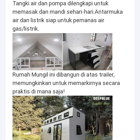
Tangki air dan pompa dilengkapi untuk 
memasak dan mandi sehari-hari.Antarmuka 
air dan listrik siap untuk pemanas air 
gas/listrik.
Rumah Mungil ini dibangun di atas trailer, 
memungkinkan untuk memarkirnya secara 
praktis di mana saja!
Rumah
Sejak David Chen pertama kali membuka pintu kami pada tahun
2009, kami dengan bangga menyediakan sistem rangka baja
Produk
ringan,
rumah pabrikan, rumah baja ringan, vila mewah, rumah mungil,
video
townhouse, rumah pabrikan, apartemen pabrikan, komersial
pabrikan