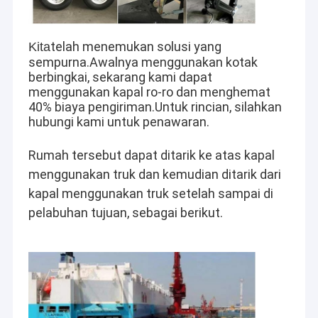
Kit Rumah Pabrikan
Shelter Darurat Portabel
telah menemukan solusi yang
Kita
sempurna.Awalnya menggunakan kotak
Studio Taman Pabrikan
berbingkai, sekarang kami dapat
menggunakan kapal ro-ro dan menghemat
Rumah Kecil Prefabrikasi
40% biaya pengiriman.Untuk rincian, silahkan
Perusahaan kami beroperasi dengan desain kelas dunia, sistem
hubungi kami untuk penawaran.
produksi yang tak tertandingi, tinggi
Rumah Prefabrikasi
kapasitas perakitan, dan kemampuan volume hingga
penyelesaian. Kami telah mengekspor ke lebih banyak lagi
Rumah tersebut dapat ditarik ke atas kapal 
dari 60 negara kepada pelanggan seperti Anda, dari seluruh
Rumah Seluler Pabrikan
menggunakan truk dan kemudian ditarik dari 
dunia.
kapal menggunakan truk setelah sampai di 
Rumah Modular Prefab
pelabuhan tujuan, sebagai berikut.
Rumah Bungalo Prefab
Kami telah mengekspor ke lebih dari 60 negara kepada
pelanggan seperti Anda, dari seluruh penjuru
Bungalo Pantai Rumah
dunia, yang telah menyaksikan impian mereka menjadi
kenyataan melalui mesin cnc kami, dibantu oleh
insinyur struktur baja kami yang berpengalaman dan tim desain
Bungalo Atas Air
profesional dan inovatif.