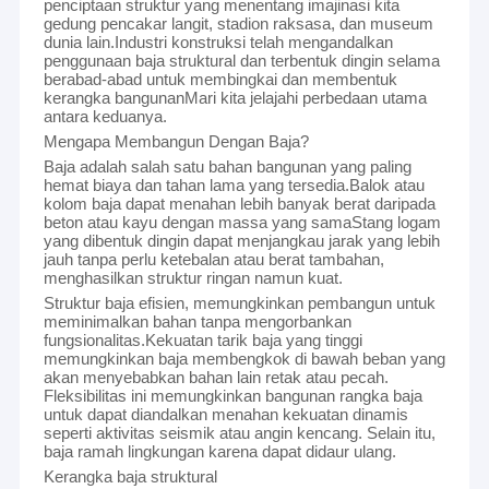
penciptaan struktur yang menentang imajinasi kita
gedung pencakar langit, stadion raksasa, dan museum
dunia lain.Industri konstruksi telah mengandalkan
penggunaan baja struktural dan terbentuk dingin selama
berabad-abad untuk membingkai dan membentuk
kerangka bangunanMari kita jelajahi perbedaan utama
antara keduanya.
Mengapa Membangun Dengan Baja?
Baja adalah salah satu bahan bangunan yang paling
hemat biaya dan tahan lama yang tersedia.Balok atau
kolom baja dapat menahan lebih banyak berat daripada
beton atau kayu dengan massa yang samaStang logam
yang dibentuk dingin dapat menjangkau jarak yang lebih
jauh tanpa perlu ketebalan atau berat tambahan,
menghasilkan struktur ringan namun kuat.
Struktur baja efisien, memungkinkan pembangun untuk
meminimalkan bahan tanpa mengorbankan
fungsionalitas.Kekuatan tarik baja yang tinggi
memungkinkan baja membengkok di bawah beban yang
akan menyebabkan bahan lain retak atau pecah.
Fleksibilitas ini memungkinkan bangunan rangka baja
untuk dapat diandalkan menahan kekuatan dinamis
seperti aktivitas seismik atau angin kencang. Selain itu,
baja ramah lingkungan karena dapat didaur ulang.
Kerangka baja struktural