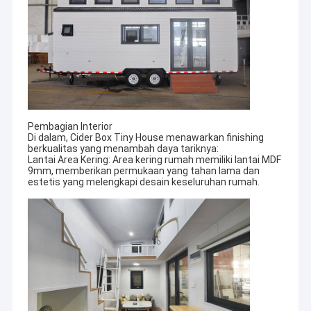
Pembagian Interior
Di dalam, Cider Box Tiny House menawarkan finishing
berkualitas yang menambah daya tariknya:
Lantai Area Kering: Area kering rumah memiliki lantai MDF
9mm, memberikan permukaan yang tahan lama dan
estetis yang melengkapi desain keseluruhan rumah.
Rumah
Sejak David Chen pertama kali membuka pintu kami pada tahun
2009, kami telah bangga untuk menyediakan sistem rangka baja
Produk
ukuran ringan,
Rumah prefab,rumah baja ringan,villa mewah,rumah kecil,rumah
video
kota,rumah prefab,apartemen prefab,rumah komersial prefab
bangunan, barak militer, perumahan prefabrikasi dan asrama