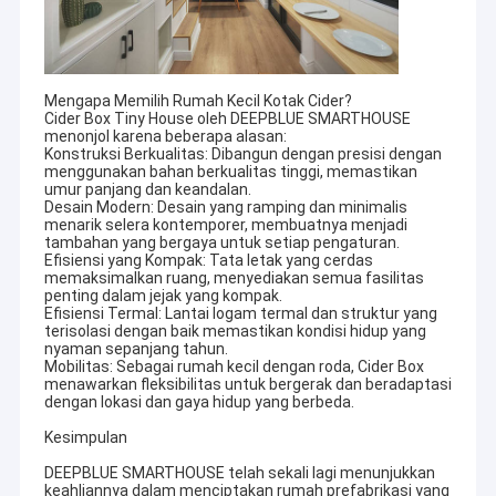
perguruan tinggi untuk orang-orang di seluruh dunia.
Tentang Kami
Tur Pabrik
Mengapa Memilih Rumah Kecil Kotak Cider?
Cider Box Tiny House oleh DEEPBLUE SMARTHOUSE
Kontrol Kualitas
menonjol karena beberapa alasan:
Konstruksi Berkualitas: Dibangun dengan presisi dengan
Hubungi kami
menggunakan bahan berkualitas tinggi, memastikan
umur panjang dan keandalan.
Desain Modern: Desain yang ramping dan minimalis
Berita
menarik selera kontemporer, membuatnya menjadi
tambahan yang bergaya untuk setiap pengaturan.
Efisiensi yang Kompak: Tata letak yang cerdas
Kasus-kasus
memaksimalkan ruang, menyediakan semua fasilitas
penting dalam jejak yang kompak.
Efisiensi Termal: Lantai logam termal dan struktur yang
Permintaan Penawaran
terisolasi dengan baik memastikan kondisi hidup yang
nyaman sepanjang tahun.
Kami memiliki pusat pemrosesan besar baru dan bengkel
Mobilitas: Sebagai rumah kecil dengan roda, Cider Box
produksi modern.
menawarkan fleksibilitas untuk bergerak dan beradaptasi
memastikan bahwa ketepatan peralatan produksi, adalah
dengan lokasi dan gaya hidup yang berbeda.
sesuai dengan semua
Rumah Baja Prefab
spesifikasi teknis dan menjaga kontrol kualitas tertinggi
Kesimpulan
sepanjang produksi.
Vila Prefab
DEEPBLUE SMARTHOUSE telah sekali lagi menunjukkan
keahliannya dalam menciptakan rumah prefabrikasi yang