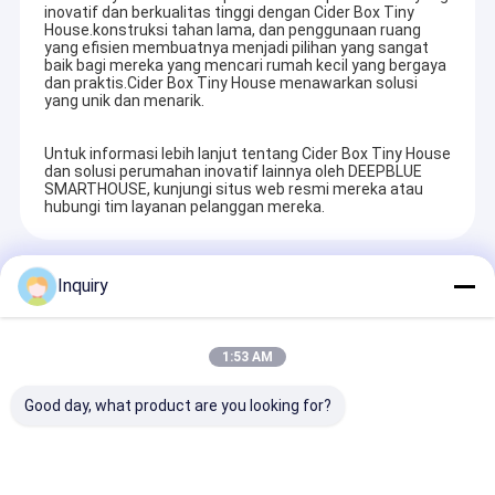
inovatif dan berkualitas tinggi dengan Cider Box Tiny
Kit Rumah Pabrikan
House.konstruksi tahan lama, dan penggunaan ruang
yang efisien membuatnya menjadi pilihan yang sangat
Shelter Darurat Portabel
baik bagi mereka yang mencari rumah kecil yang bergaya
dan praktis.Cider Box Tiny House menawarkan solusi
yang unik dan menarik.
Studio Taman Pabrikan
Untuk informasi lebih lanjut tentang Cider Box Tiny House
Perusahaan kami beroperasi dengan desain kelas dunia, sistem
Rumah Kecil Prefabrikasi
dan solusi perumahan inovatif lainnya oleh DEEPBLUE
produksi yang tak tertandingi, tinggi
SMARTHOUSE, kunjungi situs web resmi mereka atau
Kami telah mengekspor ke lebih dari
hubungi tim layanan pelanggan mereka.
Rumah Prefabrikasi
lebih dari 60 negara untuk pelanggan seperti Anda, dari seluruh
dunia.
Rumah Seluler Pabrikan
Produk Yang Direkomendasikan
Inquiry
Rumah Modular Prefab
Kami telah diekspor ke lebih dari 60 negara untuk pelanggan
seperti Anda, dari seluruh dunia
Rumah Bungalo Prefab
1:53 AM
dunia, yang telah menyaksikan mimpi mereka menjadi hidup
melalui mesin CNC kami, dibantu oleh
Bungalo Pantai Rumah
Good day, what product are you looking for?
insinyur struktur baja berpengalaman kami dan tim desain
profesional dan inovatif.
Bungalo Atas Air
Residential Villa
AS/NZS/US Standar
Modular Baja 